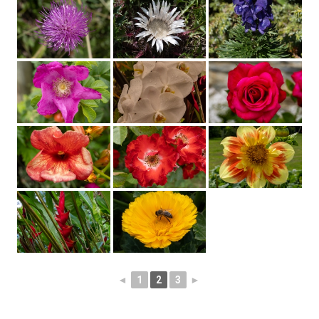
◄
1
2
3
►