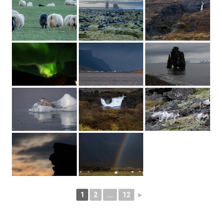
1
2
...
12
►